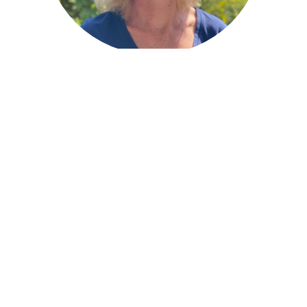
„Mein Motto lautet
MOVE and IMPROVE
. Bewegung ist
mein Leben, beruflich wie privat. Ich bin neugierig,
suche die Herausforderung und gebe nicht so schnell
auf, wenn es darum geht positive Veränderungen zu
erzielen. Als Therapeutin sehe ich die Chance mit
meiner Arbeit die Lebensqualität meiner Patienten zu
verbessern.“
Mehr Über Mich