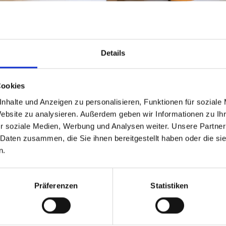
Details
Cookies
nhalte und Anzeigen zu personalisieren, Funktionen für soziale
Website zu analysieren. Außerdem geben wir Informationen zu I
So erreichen Sie mich
r soziale Medien, Werbung und Analysen weiter. Unsere Partner
 Daten zusammen, die Sie ihnen bereitgestellt haben oder die s
n.
Meine Adresse:
Auhofstraße 158/Top 19, 1130 Wien
Öffentlich:
mit der U-Bahn U4 bis zur Station Ober St. Veit
Mit dem Auto:
Parkmöglichkeiten direkt vor dem Haus
Präferenzen
Statistiken